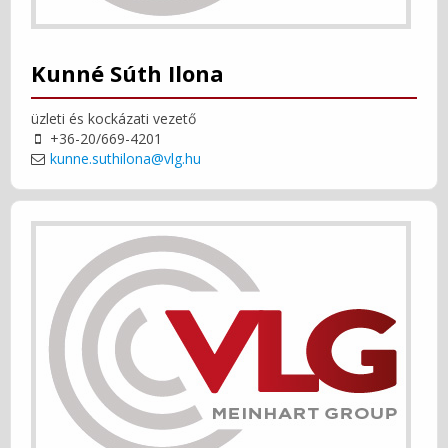
Kunné Súth Ilona
üzleti és kockázati vezető
+36-20/669-4201
kunne.suthilona@vlg.hu