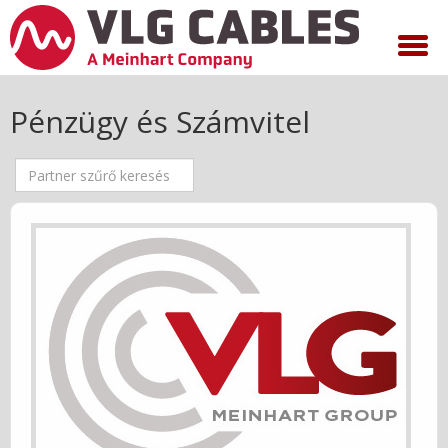
Pénzügy és Számvitel
Mező
Visszavonva
szűrése