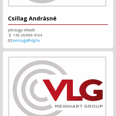
Csillag Andrásné
pénzügyi előadó
+36-20/669-4164
penzugy@vlg.hu