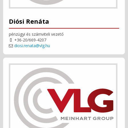
Diósi Renáta
pénzügyi és számviteli vezető
+36-20/669-4207
diosi.renata@vlg.hu