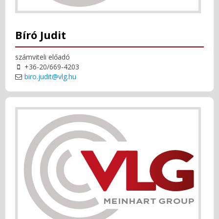
Bíró Judit
számviteli előadó
+36-20/669-4203
biro.judit@vlg.hu