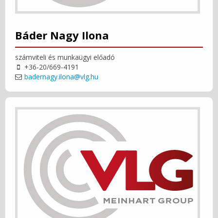
Báder Nagy Ilona
számviteli és munkaügyi előadó
+36-20/669-4191
badernagy.ilona@vlg.hu