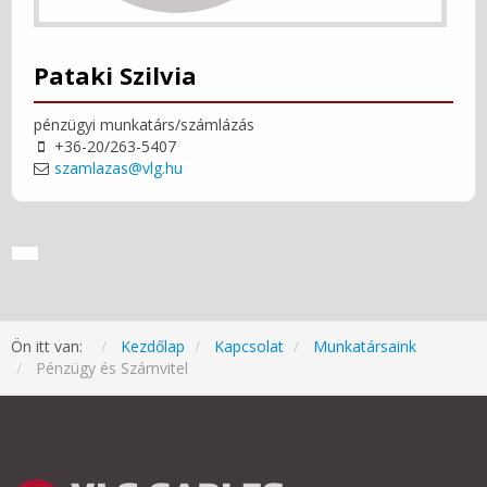
Pataki Szilvia
pénzügyi munkatárs/számlázás
+36-20/263-5407
szamlazas@vlg.hu
Ön itt van:
Kezdőlap
Kapcsolat
Munkatársaink
Pénzügy és Számvitel