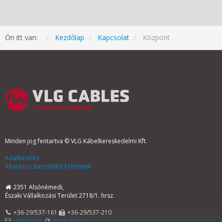
Ön itt van:
Kezdőlap
Kapcsolat
Központ
Minden jog fentartva © VLG Kábelkereskedelmi Kft.
Adatkezelés
Általános Szerződési Feltételek
2351 Alsónémedi,
Északi Vállalkozási Terület 2718/1. hrsz.
+36-29/537-161
+36-29/537-210
vlg@vlg.hu
www.vlg.hu