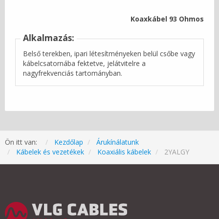
Koaxkábel 93 Ohmos
Alkalmazás:
Belső terekben, ipari létesítményeken belül csőbe vagy
kábelcsatornába fektetve, jelátvitelre a
nagyfrekvenciás tartományban.
Ön itt van:
Kezdőlap
Árukínálatunk
Kábelek és vezetékek
Koaxiális kábelek
2YALGY