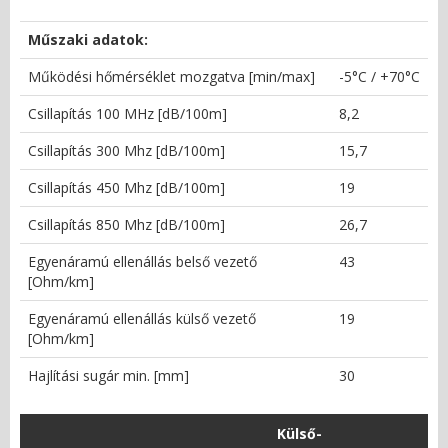
Műszaki adatok:
Működési hőmérséklet mozgatva [min/max]
-5°C / +70°C
Csillapítás 100 MHz [dB/100m]
8,2
Csillapítás 300 Mhz [dB/100m]
15,7
Csillapítás 450 Mhz [dB/100m]
19
Csillapítás 850 Mhz [dB/100m]
26,7
Egyenáramú ellenállás belső vezető
43
[Ohm/km]
Egyenáramú ellenállás külső vezető
19
[Ohm/km]
Hajlítási sugár min. [mm]
30
Külső-