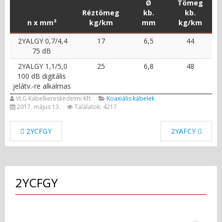
Ø
Tömeg
Réztömeg
kb.
kb.
n x mm²
kg/km
mm
kg/km
2YALGY 0,7/4,4
17
6,5
44
75 dB
2YALGY 1,1/5,0
25
6,8
48
100 dB digitális
jelátv.-re alkalmas
VLG Kábelkereskedelmi Kft.
Koaxiális kábelek
2017. május 13.
Találatok: 4217
2YCFGY
2YAFCY
2YCFGY