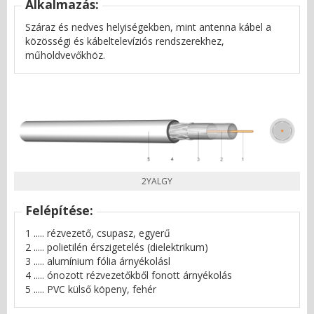
Alkalmazás:
Száraz és nedves helyiségekben, mint antenna kábel a
közösségi és kábeltelevíziós rendszerekhez,
műholdvevőkhöz.
2YALGY
Felépítése:
1 ..... rézvezető, csupasz, egyerű
2 ..... polietilén érszigetelés (dielektrikum)
3 ..... alumínium fólia árnyékolásl
4 ..... ónozott rézvezetőkből fonott árnyékolás
5 ..... PVC külső köpeny, fehér