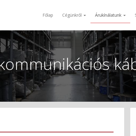
Főlap
Cégünkről
Árukínálatunk
kommunikációs ká