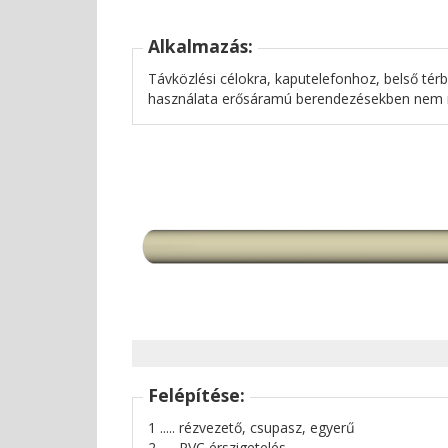
Alkalmazás:
Távközlési célokra, kaputelefonhoz, belső térb
használata erősáramú berendezésekben nem
Felépítése:
1 ..... rézvezető, csupasz, egyerű
2 ..... PVC érszigetelés