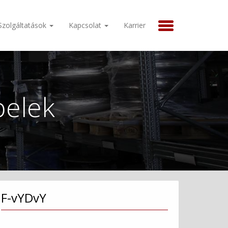
Szolgáltatások
Kapcsolat
Karrier
belek
F-vYDvY