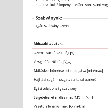
3 ..... PVC külső köpeny, elefántcsont színű va
Szabványok:
gyári szabvány szerint
Műszaki adatok:
Üzemi csúcsfeszültség [V]
Vizsgálófeszültség [V]
AC
Működési hőmérséklet mozgatva [min/max]
Hajlítási sugár mozgatva x külső átmérő
Égési tulajdonság szabvány
Szigetelési ellenállás min. [MOhm/km]
Vezető-ellenállás max. [Ohm/km]