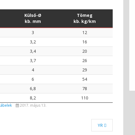
Külső-Ø
Tömeg
kb. mm
kb. kg/km
3
12
3,2
16
3,4
20
3,7
26
4
29
6
54
6,8
78
8,2
110
kábelek
2017. május 13.
YR