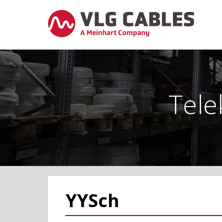
Tele
YYSch