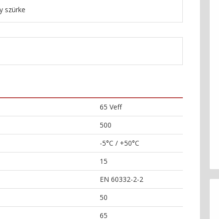
gy szürke
65 Veff
500
-5°C / +50°C
15
EN 60332-2-2
50
65