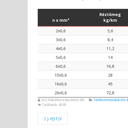
Réztömeg
n x mm²
kg/km
2x0,6
5,6
3x0,6
8,4
4x0,6
11,2
5x0,6
14
6x0,6
16,8
10x0,6
28
16x0,6
45
26x0,6
72,8
VLG Kábelkereskedelmi Kft.
Telekommunikációs 
Találatok: 4595
J-Y(ST)Y