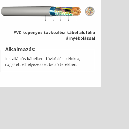
PVC köpenyes távközlési kábel alufólia
árnyékolással
Alkalmazás:
Installációs kábelként távközlési célokra,
rögzített elhelyezéssel, belső terekben.