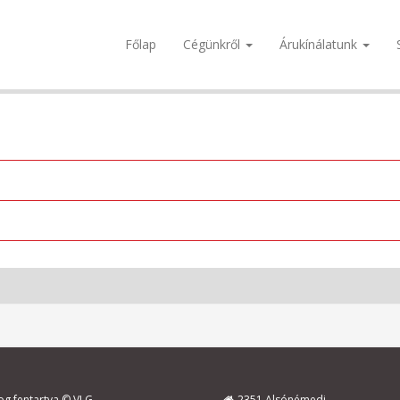
Főlap
Cégünkről
Árukínálatunk
og fentartva © VLG
2351 Alsónémedi,