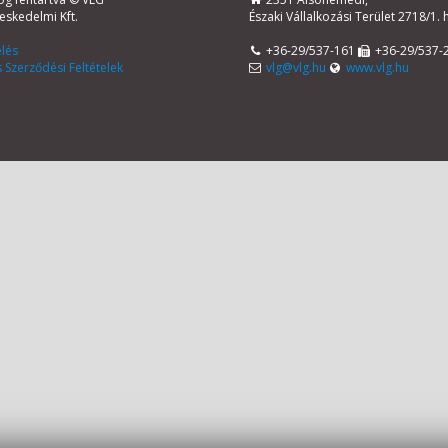
eskedelmi Kft.
Északi Vállalkozási Terület 2718/1. 
lés
+36-29/537-161
+36-29/537-
 Szerződési Feltételek
vlg@vlg.hu
www.vlg.hu