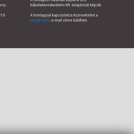
hrsz.
Kábelekereskedelmi Kft. tulajdonát képzik.
210
A honlappal kapcsolatos észrevételeit a
web@vlg.hu
e-mail címre küldheti.