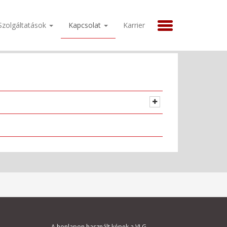
Szolgáltatások
Kapcsolat
Karrier
A honlapon használt képek a VLG