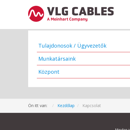
Tulajdonosok / Ügyvezetők
Munkatársaink
Központ
Ön itt van:
Kezdőlap
Kapcsolat
Minden j