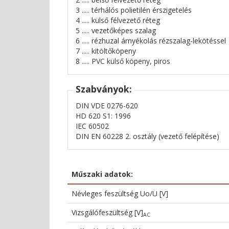
3 ..... térhálós polietilén érszigetelés
4 ..... külső félvezető réteg
5 ..... vezetőképes szalag
6 ..... rézhuzal árnyékolás rézszalag-lekötéssel
7 ..... kitöltőköpeny
8 ..... PVC külső köpeny, piros
Szabványok:
DIN VDE 0276-620
HD 620 S1: 1996
IEC 60502
DIN EN 60228 2. osztály (vezető felépítése)
Műszaki adatok:
Névleges feszültség Uo/U [V]
Vizsgálófeszültség [V]
AC