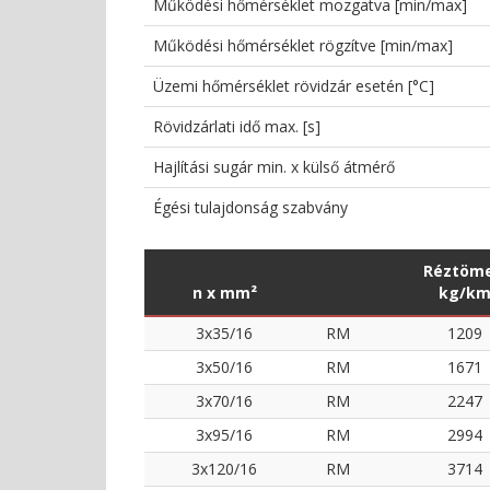
Működési hőmérséklet mozgatva [min/max]
Működési hőmérséklet rögzítve [min/max]
Üzemi hőmérséklet rövidzár esetén [°C]
Rövidzárlati idő max. [s]
Hajlítási sugár min. x külső átmérő
Égési tulajdonság szabvány
Réztöm
n x mm²
kg/k
3x35/16
RM
1209
3x50/16
RM
1671
3x70/16
RM
2247
3x95/16
RM
2994
3x120/16
RM
3714