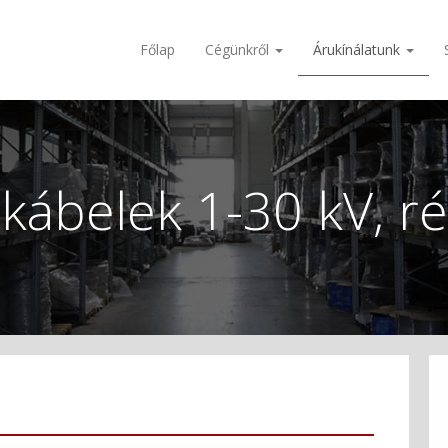
Főlap
Cégünkről
Árukínálatunk
i kábelek 1-30 kV, r