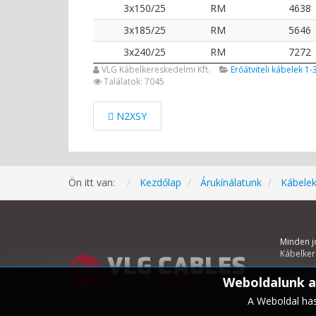
3x150/25
RM
4638
3x185/25
RM
5646
3x240/25
RM
7272
VLG Kábelkereskedelmi Kft.
Erőátviteli kábelek 1-
Találatok: 7045
N2XSY
Ön itt van:
Kezdőlap
Árukínálatunk
Kábelek
Minden j
Kábelker
Adatkeze
Weboldalunk a 
Általános
A Weboldal has