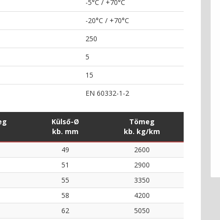
-5°C / +70°C
-20°C / +70°C
250
5
15
EN 60332-1-2
eg
Külső-Ø
Tömeg
m
kb. mm
kb. kg/km
49
2600
51
2900
55
3350
58
4200
62
5050