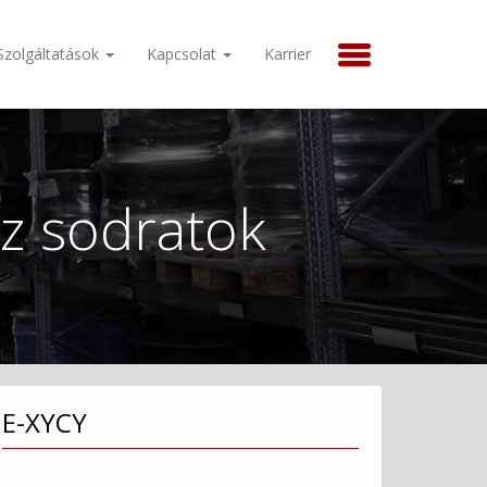
Szolgáltatások
Kapcsolat
Karrier
éz sodratok
E-XYCY