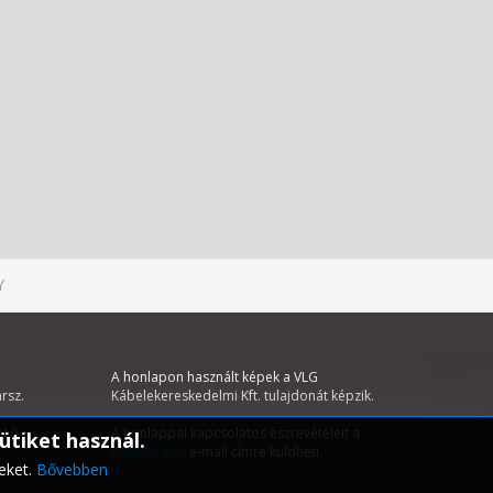
Y
A honlapon használt képek a VLG
hrsz.
Kábelekereskedelmi Kft. tulajdonát képzik.
210
A honlappal kapcsolatos észrevételeit a
ütiket használ.
web@vlg.hu
e-mail címre küldheti.
eket.
Bővebben