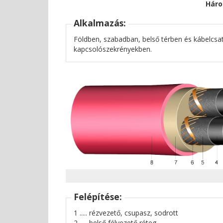
Háro
Alkalmazás:
Földben, szabadban, belső térben és kábelcsat
kapcsolószekrényekben.
Felépítése:
1 ..... rézvezető, csupasz, sodrott
2 ..... belső félvezető réteg