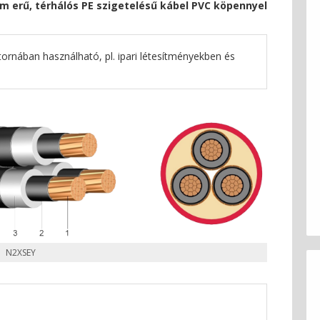
m erű, térhálós PE szigetelésű kábel PVC köpennyel
ornában használható, pl. ipari létesítményekben és
N2XSEY