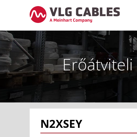
Erőátvitel
N2XSEY