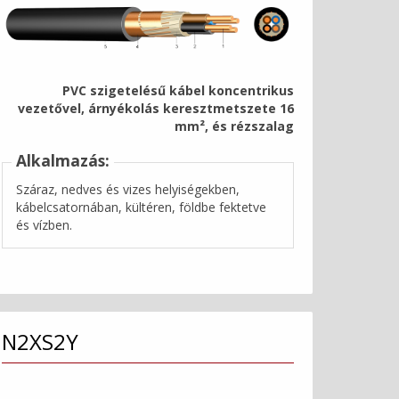
PVC szigetelésű kábel koncentrikus
vezetővel, árnyékolás keresztmetszete 16
mm², és rézszalag
Alkalmazás:
Száraz, nedves és vizes helyiségekben,
kábelcsatornában, kültéren, földbe fektetve
és vízben.
N2XS2Y