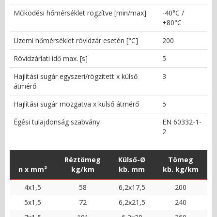
Működési hőmérséklet rögzítve [min/max]
-40°C /
+80°C
Üzemi hőmérséklet rövidzár esetén [°C]
200
Rövidzárlati idő max. [s]
5
Hajlítási sugár egyszeri/rögzített x külső
3
átmérő
Hajlítási sugár mozgatva x külső átmérő
5
Égési tulajdonság szabvány
EN 60332-1-
2
Réztömeg
Külső-Ø
Tömeg
n x mm²
kg/km
kb. mm
kb. kg/km
4x1,5
58
6,2x17,5
200
5x1,5
72
6,2x21,5
240