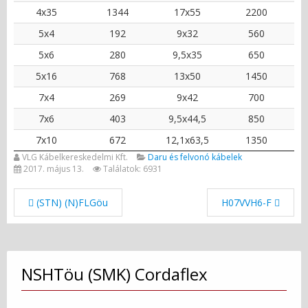
4x35
1344
17x55
2200
5x4
192
9x32
560
5x6
280
9,5x35
650
5x16
768
13x50
1450
7x4
269
9x42
700
7x6
403
9,5x44,5
850
7x10
672
12,1x63,5
1350
VLG Kábelkereskedelmi Kft.
Daru és felvonó kábelek
2017. május 13.
Találatok: 6931
(STN) (N)FLGöu
H07VVH6-F
NSHTöu (SMK) Cordaflex