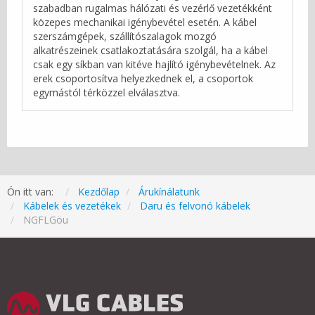
szabadban rugalmas hálózati és vezérlő vezetékként
közepes mechanikai igénybevétel esetén. A kábel
szerszámgépek, szállítószalagok mozgó
alkatrészeinek csatlakoztatására szolgál, ha a kábel
csak egy síkban van kitéve hajlító igénybevételnek. Az
erek csoportosítva helyezkednek el, a csoportok
egymástól térközzel elválasztva.
Ön itt van:
Kezdőlap
Árukínálatunk
Kábelek és vezetékek
Daru és felvonó kábelek
NGFLGöu