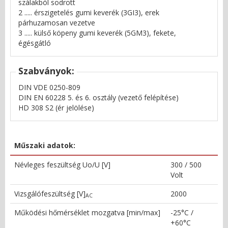
szálakból sodrott
2 ..... érszigetelés gumi keverék (3GI3), erek
párhuzamosan vezetve
3 ..... külső köpeny gumi keverék (5GM3), fekete,
égésgátló
Szabványok:
DIN VDE 0250-809
DIN EN 60228 5. és 6. osztály (vezető felépítése)
HD 308 S2 (ér jelölése)
Műszaki adatok:
Névleges feszültség Uo/U [V]
300 / 500
Volt
Vizsgálófeszültség [V]
2000
AC
Működési hőmérséklet mozgatva [min/max]
-25°C /
+60°C