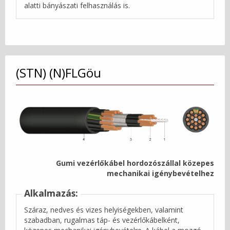
alatti bányászati felhasználás is.
(STN) (N)FLGöu
Gumi vezérlőkábel hordozószállal közepes
mechanikai igénybevételhez
Alkalmazás:
Száraz, nedves és vizes helyiségekben, valamint
szabadban, rugalmas táp- és vezérlőkábelként,