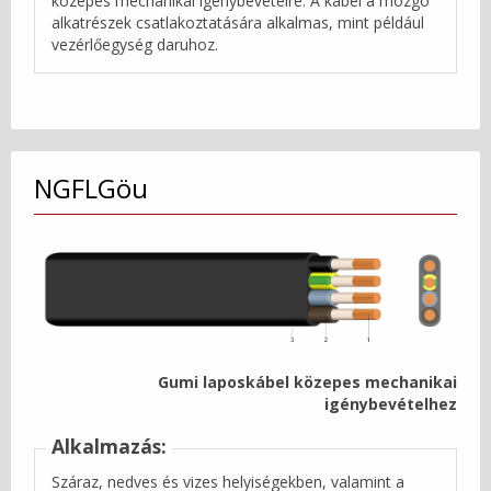
közepes mechanikai igénybevételre. A kábel a mozgó
alkatrészek csatlakoztatására alkalmas, mint például
vezérlőegység daruhoz.
NGFLGöu
Gumi laposkábel közepes mechanikai
igénybevételhez
Alkalmazás:
Száraz, nedves és vizes helyiségekben, valamint a