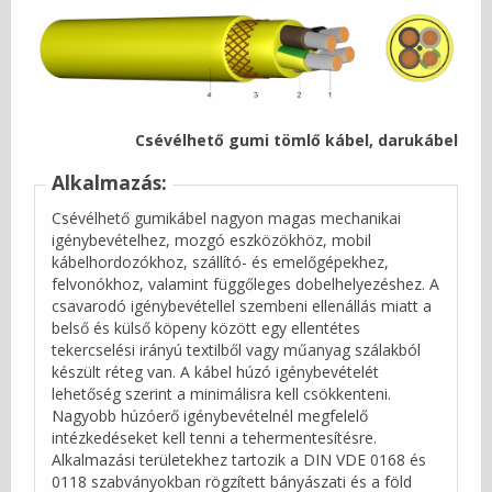
Csévélhető gumi tömlő kábel, darukábel
Alkalmazás:
Csévélhető gumikábel nagyon magas mechanikai
igénybevételhez, mozgó eszközökhöz, mobil
kábelhordozókhoz, szállító- és emelőgépekhez,
felvonókhoz, valamint függőleges dobelhelyezéshez. A
csavarodó igénybevétellel szembeni ellenállás miatt a
belső és külső köpeny között egy ellentétes
tekercselési irányú textilből vagy műanyag szálakból
készült réteg van. A kábel húzó igénybevételét
lehetőség szerint a minimálisra kell csökkenteni.
Nagyobb húzóerő igénybevételnél megfelelő
intézkedéseket kell tenni a tehermentesítésre.
Alkalmazási területekhez tartozik a DIN VDE 0168 és
0118 szabványokban rögzített bányászati és a föld