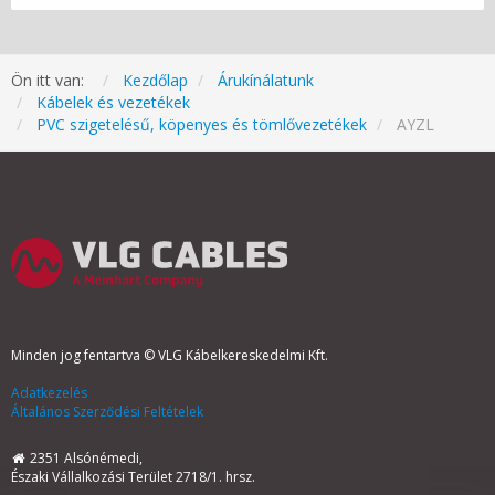
Ön itt van:
Kezdőlap
Árukínálatunk
Kábelek és vezetékek
PVC szigetelésű, köpenyes és tömlővezetékek
AYZL
Minden jog fentartva © VLG Kábelkereskedelmi Kft.
Adatkezelés
Általános Szerződési Feltételek
2351 Alsónémedi,
Északi Vállalkozási Terület 2718/1. hrsz.