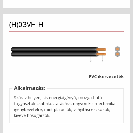
(H)03VH-H
PVC ikervezeték
Alkalmazás:
Száraz helyen, kis energiaigényű, mozgatható
fogyasztók csatlakoztatására, nagyon kis mechanikai
igénybevételre, mint pl. rádiók, világítási eszközök,
kivéve hősugárzók.