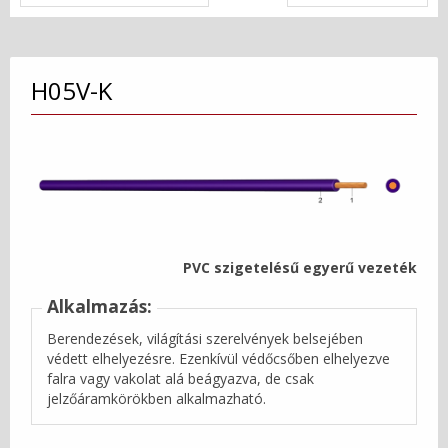
H05V-K
PVC szigetelésű egyerű vezeték
Alkalmazás:
Berendezések, világítási szerelvények belsejében
védett elhelyezésre. Ezenkívül védőcsőben elhelyezve
falra vagy vakolat alá beágyazva, de csak
jelzőáramkörökben alkalmazható.