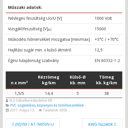
Műszaki adatok:
Névleges feszültség Uo/U [V]
1000 Volt
Vizsgálófeszültség [V]
15000
AC
Működési hőmérséklet mozgatva [min/max]
+5°C / +70°C
Hajlítási sugár min. x külső átmérő
12,5
Égési tulajdonság szabvány
EN 60332-1-2
Réztömeg
Külső-Ø
Tömeg
n x mm²
kg/km
kb. mm
kb. kg/km
1,5/5
14,4
5
38
VLG Kábelkereskedelmi Kft.
PVC szigetelésű, köpenyes és tömlővezetékek
2017. május 13.
Találatok: 6505
(N)YM / AT-N05VV-U
AWG-huzalok