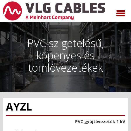
PVC szigetelésű,
köpenyes és
tömlővezetékek
AYZL
PVC gyújtóvezeték 1 kV