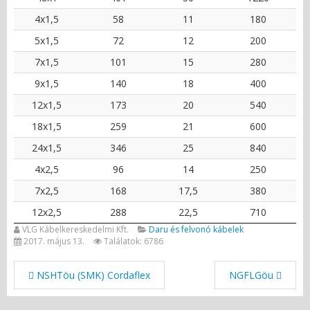
4x1,5
58
11
180
5x1,5
72
12
200
7x1,5
101
15
280
9x1,5
140
18
400
12x1,5
173
20
540
18x1,5
259
21
600
24x1,5
346
25
840
4x2,5
96
14
250
7x2,5
168
17,5
380
12x2,5
288
22,5
710
VLG Kábelkereskedelmi Kft.
Daru és felvonó kábelek
2017. május 13.
Találatok: 6786
NSHTöu (SMK) Cordaflex
NGFLGöu