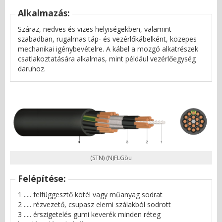
Alkalmazás:
Száraz, nedves és vizes helyiségekben, valamint
szabadban, rugalmas táp- és vezérlőkábelként, közepes
mechanikai igénybevételre. A kábel a mozgó alkatrészek
csatlakoztatására alkalmas, mint például vezérlőegység
daruhoz.
(STN) (N)FLGöu
Felépítése:
1 ..... felfüggesztő kötél vagy műanyag sodrat
2 ..... rézvezető, csupasz elemi szálakból sodrott
3 ..... érszigetelés gumi keverék minden réteg