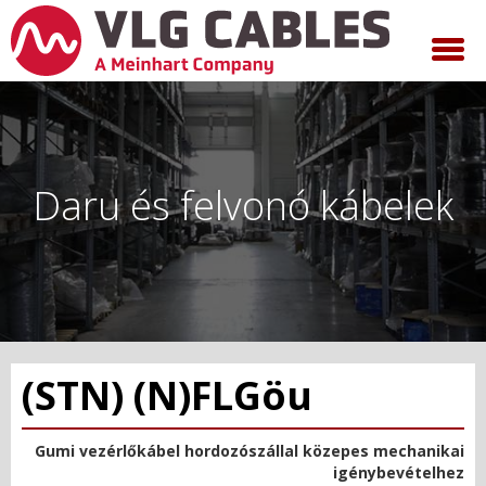
Daru és felvonó kábelek
(STN) (N)FLGöu
Gumi vezérlőkábel hordozószállal közepes mechanikai
igénybevételhez