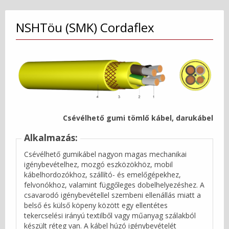
NSHTöu (SMK) Cordaflex
Csévélhető gumi tömlő kábel, darukábel
Alkalmazás:
Csévélhető gumikábel nagyon magas mechanikai
igénybevételhez, mozgó eszközökhöz, mobil
kábelhordozókhoz, szállító- és emelőgépekhez,
felvonókhoz, valamint függőleges dobelhelyezéshez. A
csavarodó igénybevétellel szembeni ellenállás miatt a
belső és külső köpeny között egy ellentétes
tekercselési irányú textilből vagy műanyag szálakból
készült réteg van. A kábel húzó igénybevételét