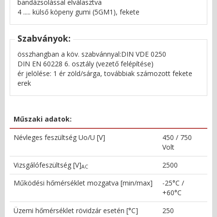
bandázsolással elválasztva
4 ..... külső köpeny gumi (5GM1), fekete
Szabványok:
összhangban a köv. szabvánnyal:DIN VDE 0250
DIN EN 60228 6. osztály (vezető felépítése)
ér jelölése: 1 ér zöld/sárga, továbbiak számozott fekete
erek
Műszaki adatok:
Névleges feszültség Uo/U [V]
450 / 750
Volt
Vizsgálófeszültség [V]
2500
AC
Működési hőmérséklet mozgatva [min/max]
-25°C /
+60°C
Üzemi hőmérséklet rövidzár esetén [°C]
250