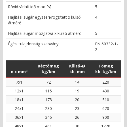
Rövidzárlati idő max. [s]
5
Hajlítási sugár egyszeri/rögzített x külső
4
átmérő
Hajlítási sugár mozgatva x külső átmérő
5
Égési tulajdonság szabvány
EN 60332-1-
2
Réztömeg
Külső-Ø
Tömeg
n x mm²
kg/km
kb. mm
kb. kg/km
7x1
72
14
220
12x1
115
19
430
18x1
173
20
510
24x1
230
23
670
36x1
346
26
900
48x1
461
30
1220