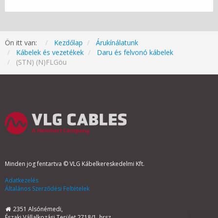
Ön itt van:
Kezdőlap
Árukínálatunk
Kábelek és vezetékek
Daru és felvonó kábelek
(STN) (N)FLGöu
Minden jog fentartva © VLG Kábelkereskedelmi Kft.
Adatkezelés
Általános Szerződési Feltételek
2351 Alsónémedi,
Északi Vállalkozási Terület 2718/1. hrsz.