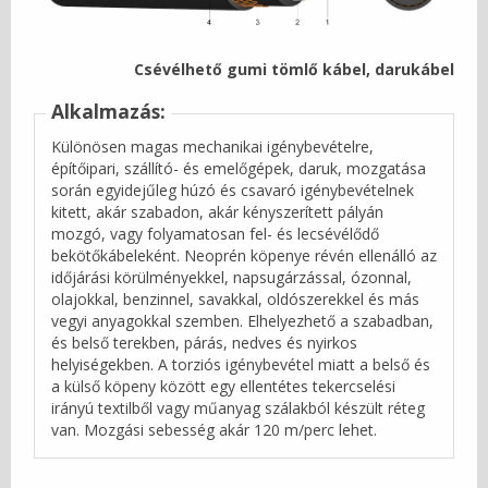
Csévélhető gumi tömlő kábel, darukábel
Alkalmazás:
Különösen magas mechanikai igénybevételre,
építőipari, szállító- és emelőgépek, daruk, mozgatása
során egyidejűleg húzó és csavaró igénybevételnek
kitett, akár szabadon, akár kényszerített pályán
mozgó, vagy folyamatosan fel- és lecsévélődő
bekötőkábeleként. Neoprén köpenye révén ellenálló az
időjárási körülményekkel, napsugárzással, ózonnal,
olajokkal, benzinnel, savakkal, oldószerekkel és más
vegyi anyagokkal szemben. Elhelyezhető a szabadban,
és belső terekben, párás, nedves és nyirkos
helyiségekben. A torziós igénybevétel miatt a belső és
a külső köpeny között egy ellentétes tekercselési
irányú textilből vagy műanyag szálakból készült réteg
van. Mozgási sebesség akár 120 m/perc lehet.