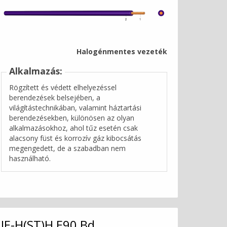
Halogénmentes vezeték
Alkalmazás:
Rögzített és védett elhelyezéssel
berendezések belsejében, a
világítástechnikában, valamint háztartási
berendezésekben, különösen az olyan
alkalmazásokhoz, ahol tűz esetén csak
alacsony füst és korrozív gáz kibocsátás
megengedett, de a szabadban nem
használható.
JE-H(ST)H E90 Bd