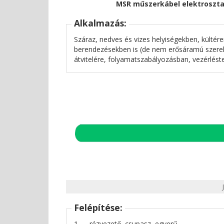
MSR műszerkábel elektrosztat
Alkalmazás:
Száraz, nedves és vizes helyiségekben, kültér
berendezésekben is (de nem erősáramú szerelé
átvitelére, folyamatszabályozásban, vezérlést
Felépítése:
1 ..... rézvezető, csupasz, egyerű