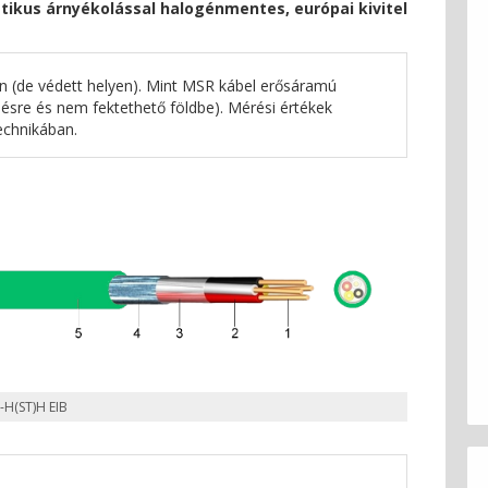
ikus árnyékolással halogénmentes, európai kivitel
en (de védett helyen). Mint MSR kábel erősáramú
sre és nem fektethető földbe). Mérési értékek
echnikában.
J-H(ST)H EIB