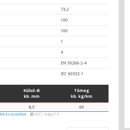
73,2
100
100
1
4
EN 50266-2-4
IEC 60332-1
Külső-Ø
Tömeg
kb. mm
kb. kg/km
8,5
60
ek és vezetékek
2017. május 13.