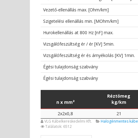
Vezető-ellenállás max. [Ohm/km]
Szigetelési ellenállás min. [MOhm/km]
Hurokellenállás at 800 Hz [nF] max.
Vizsgálófeszültség ér / ér [KV] 5min.
Vizsgálófeszültség ér és árnyékolás [KV] 1min.
Égési tulajdonság szabvány
Égési tulajdonság szabvány
Réztömeg
n x mm²
kg/km
2x2x0,8
21
VLG Kábelkereskedelmi Kft.
Halogénmentes kábel
Találatok: 6512