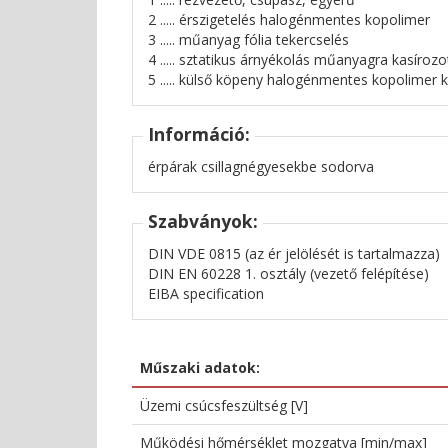
2 ..... érszigetelés halogénmentes kopolimer
3 ..... műanyag fólia tekercselés
4 ..... sztatikus árnyékolás műanyagra kasíroz
5 ..... külső köpeny halogénmentes kopolimer 
Információ:
érpárak csillagnégyesekbe sodorva
Szabványok:
DIN VDE 0815 (az ér jelölését is tartalmazza)
DIN EN 60228 1. osztály (vezető felépítése)
EIBA specification
Műszaki adatok:
Üzemi csúcsfeszültség [V]
Működési hőmérséklet mozgatva [min/max]