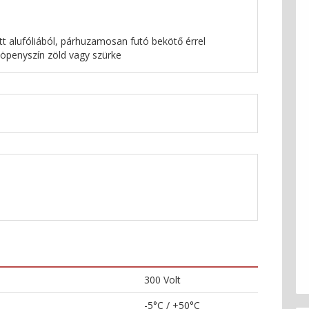
ott alufóliából, párhuzamosan futó bekötő érrel
köpenyszín zöld vagy szürke
300 Volt
-5°C / +50°C