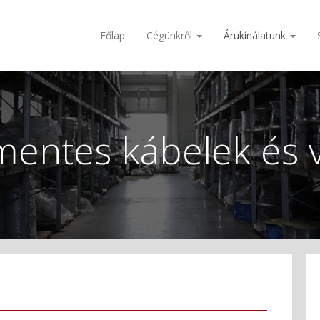
Főlap
Cégünkről
Árukínálatunk
entes kábelek és 