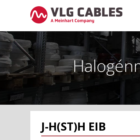
Halogénm
J-H(ST)H EIB