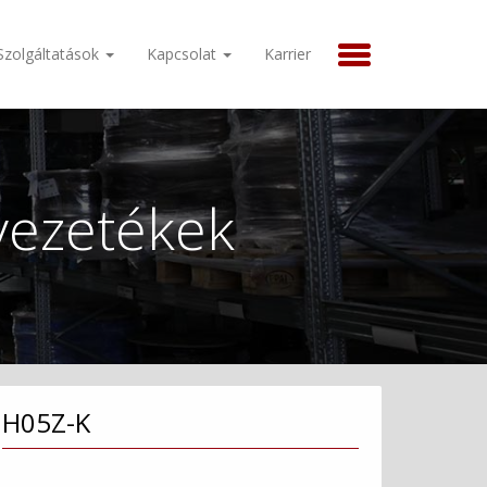
Szolgáltatások
Kapcsolat
Karrier
vezetékek
H05Z-K