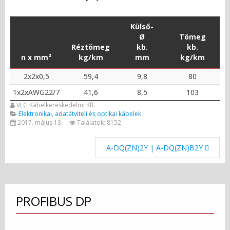
Külső-
Ø
Tömeg
Réztömeg
kb.
kb.
n x mm²
kg/km
mm
kg/km
2x2x0,5
59,4
9,8
80
1x2xAWG22/7
41,6
8,5
103
VLG Kábelkereskedelmi Kft.
Elektronikai, adatátviteli és optikai kábelek
2017. május 13.
Találatok: 8152
A-DQ(ZN)2Y | A-DQ(ZN)B2Y
PROFIBUS DP