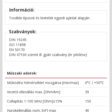
Információ:
További típusok és kivitelek egyedi ajánlat alapján.
Szabványok:
DIN 19245
ISO 11898
EN 50170
DIN 47100 szerint ill. gyári szabvány (ér jelölése)
Műszaki adatok:
Működési hőmérséklet mozgatva [min/max]
0°C / +50°C
Vezető-ellenállás max. [Ohm/km]
39
Csillapítás 1-100 MHz [Ohm]±15%
150
Hurokellenállás nom. [nF] max
40