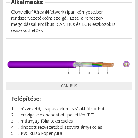
Alkalmazás:
C
(ontroller)
A
(rea)
N
(etwork) ipari környezetben
rendszervezetékként szolgál. Ezzel a rendszer-
megoldással Profibus, CAN-Bus és LON eszközök is
összeköthetőek.
CAN-BUS
Felépítése:
1 ..... rézvezető, csupasz elemi szálakból sodrott
2 ..... érszigetelés habosított polietilén (PE)
3 ..... műanyag fólia tekercselés
4 ..... ónozott rézvezetőből szövött árnyékolás
5 ..... PVC külső köpeny,lila