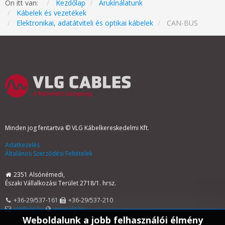
Ön itt van:
Kezdőlap
Árukínálatunk
Kábelek és vezetékek
Elektronikai, adatátviteli és optikai kábelek
CAN-BUS
Minden jog fentartva © VLG Kábelkereskedelmi Kft.
Adatkezelés
Általános Szerződési Feltételek
2351 Alsónémedi,
Északi Vállalkozási Terület 2718/1. hrsz.
+36-29/537-161
+36-29/537-210
vlg@vlg.hu
www.vlg.hu
Weboldalunk a jobb felhasználói élmény