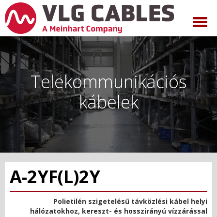
Telekommunikációs
kábelek
A-2YF(L)2Y
Polietilén szigetelésű távközlési kábel helyi
hálózatokhoz, kereszt- és hosszirányú vízzárással