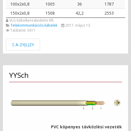
100x2x0,8
1005
36
1787
150x2x0,8
1508
42,2
2553
VLG Kábelkereskedelmi Kft.
Telekommunikációs kábelek
2017. május 13.
Találatok: 5611
A-2Y(L)2Y
YYSch
PVC köpenyes távközlési vezeték