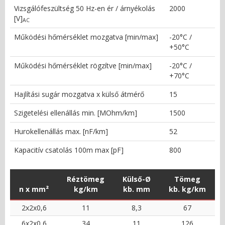
Vizsgálófeszültség 50 Hz-en ér / árnyékolás
2000
[V]
AC
Működési hőmérséklet mozgatva [min/max]
-20°C /
+50°C
Működési hőmérséklet rögzítve [min/max]
-20°C /
+70°C
Hajlítási sugár mozgatva x külső átmérő
15
Szigetelési ellenállás min. [MOhm/km]
1500
Hurokellenállás max. [nF/km]
52
Kapacitív csatolás 100m max [pF]
800
Réztömeg
Külső-Ø
Tömeg
n x mm²
kg/km
kb. mm
kb. kg/km
2x2x0,6
11
8,3
67
6x2x0,6
34
11
126