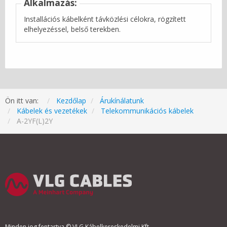
Alkalmazás:
Installációs kábelként távközlési célokra, rögzített
elhelyezéssel, belső terekben.
Ön itt van:
Kezdőlap
Árukínálatunk
Kábelek és vezetékek
Telekommunikációs kábelek
A-2YF(L)2Y
Minden jog fentartva © VLG Kábelkereskedelmi Kft.