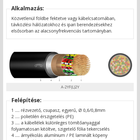
Alkalmazás:
Közvetlenül földbe fektetve vagy kábelcsatornában,
távközlési hálózatokhoz és ipari berendezésekhez
elsősorban az alacsonyfrekvenciás tartományban.
A-2YF(L)2Y
Felépítése:
1 ..... rézvezető, csupasz, egyerű, Ø 0,6/0,8mm
2 ..... polietilén érszigetelés (PE)
3 ..... a kábellélek különleges tömítőanyaggal
folyamatosan kitöltve, szigetelő fólia tekercselés
4 ..... árnyékolás alumínium / PE laminált köpeny