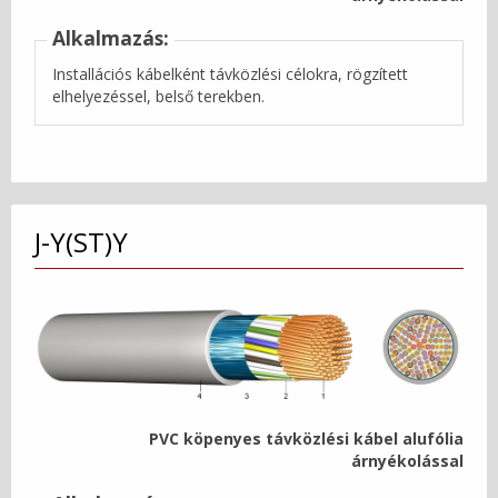
Alkalmazás:
Installációs kábelként távközlési célokra, rögzített
elhelyezéssel, belső terekben.
J-Y(ST)Y
PVC köpenyes távközlési kábel alufólia
árnyékolással