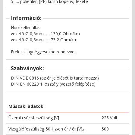
5 ..... polietilén (PE) külső köpeny, fekete
Információ:
Hurokellenállás:
vezető-Ø 0,6mm ..... 130,0 Ohm/km
vezető-Ø 0,8mm ..... 73,2 Ohm/km
Erek csillagnégyesekbe rendezve.
Szabványok:
DIN VDE 0816 (az ér jelölését is tartalmazza)
DIN EN 60228 1. osztály (vezető felépítése)
Műszaki adatok:
Üzemi csúcsfeszültség [V]
225 Volt
Vizsgálófeszültség 50 Hz-en ér / ér [V]
500
AC